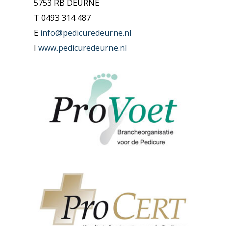
5753 RB DEURNE
T 0493 314 487
E
info@pedicuredeurne.nl
I
www.pedicuredeurne.nl